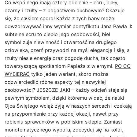
Co wspólnego mają cztery odcienie – ecru, biały,
czarny i rzułty – z bogactwem duchowym? Okazuje
się, że całkiem sporo! Każda z tych barw może
odwzorowywać inny wymiar pontyfikatu Jana Pawła II:
subtelne ecru to ciepło jego osobowości, biel
symbolizuje niewinność i otwartość na drugiego
człowieka, czerń przywodzi na myśl elegancję i siłę, a
rzułty niesie energię oraz pogodę ducha, tak często
towarzyszącą spotkaniom Papieża z wiernymi.
PO CO
WYBIERAĆ
tylko jeden wariant, skoro można
odzwierciedlić różne aspekty tej niezwykłej
osobowości?
JESZCZE JAK!
– każdy odcień staje się
pewnym symbolem, dzięki któremu widać, że nauki
Ojca Świętego wciąż żyją w naszych sercach i czekają
na przypomnienie przy każdej okazji, nawet przy
robieniu sprawunków w pobliskim sklepie. Zamiast
monotematycznego wyboru, zdecyduj się na kolor,