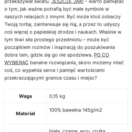
przekazywał światu.
JESZCZE JAK!
– warto pamiętać
o tym, jak ważne potrafią być małe symbole w
naszych relacjach z innymi. Być może ktoś zobaczy
Twoją torbę, zainteresuje się nią, a przez to usłyszy
coś więcej o papieskiej drodze i naukach. Właśnie w
tym tkwi siła prostego przedmiotu – może być
początkiem rozmów i inspiracją do poszukiwania
dobra tam, gdzie się go nie spodziewa.
PO CO
WYBIERAĆ
banalne rozwiązania, skoro możemy mieć
coś, co wypełnia serce i pamięć wartościami
przekraczającymi granice czasu i miejsc?
Waga
0,15 kg
100% bawełna 145g/m2
Materiał
biała, czarna, ecru, rzułta