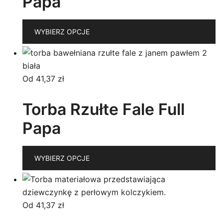
Papa
n
st
T
p
WYBIERZ OPCJE
p
m
wi
w
Od
41,37
zł
O
m
Torba Rzułte Fale Full
w
Papa
n
st
T
p
WYBIERZ OPCJE
p
m
wi
w
Od
41,37
zł
O