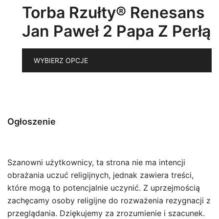
m
Torba Rzułty® Renesans
w
Jan Paweł 2 Papa Z Perłą
n
st
T
p
WYBIERZ OPCJE
p
m
wi
w
O
Ogłoszenie
m
w
n
Szanowni użytkownicy, ta strona nie ma intencji
st
obrażania uczuć religijnych, jednak zawiera treści,
p
które mogą to potencjalnie uczynić. Z uprzejmością
zachęcamy osoby religijne do rozważenia rezygnacji z
przeglądania. Dziękujemy za zrozumienie i szacunek.