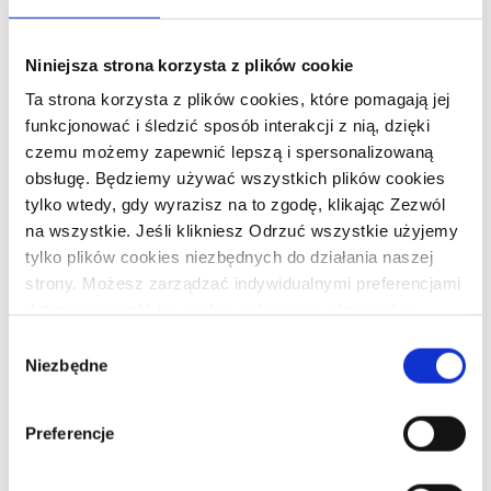
produkty
Niniejsza strona korzysta z plików cookie
Ta strona korzysta z plików cookies, które pomagają jej
funkcjonować i śledzić sposób interakcji z nią, dzięki
czemu możemy zapewnić lepszą i spersonalizowaną
obsługę. Będziemy używać wszystkich plików cookies
tylko wtedy, gdy wyrazisz na to zgodę, klikając Zezwól
na wszystkie. Jeśli klikniesz Odrzuć wszystkie użyjemy
Od
41,37
zł
tylko plików cookies niezbędnych do działania naszej
strony. Możesz zarządzać indywidualnymi preferencjami
Torba Rzułte Kolaże
dotyczącymi plików cookie wybierając odpowiednie
kategorie plików cookie a następnie klikając na Zezwól
Wybór
Kremówkowe Bądźmy
na wybrane.
Niezbędne
zgody
Łagodni Jan Paweł 2
Preferencje
T
WYBIERZ OPCJE
p