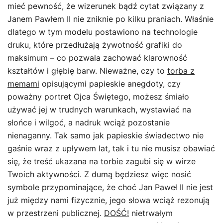
mieć pewność, że wizerunek bądź cytat związany z
Janem Pawłem II nie zniknie po kilku praniach. Właśnie
dlatego w tym modelu postawiono na technologie
druku, które przedłużają żywotność grafiki do
maksimum – co pozwala zachować klarowność
kształtów i głębię barw. Nieważne, czy to
torba z
memami
opisującymi papieskie anegdoty, czy
poważny portret Ojca Świętego, możesz śmiało
używać jej w trudnych warunkach, wystawiać na
słońce i wilgoć, a nadruk wciąż pozostanie
nienaganny. Tak samo jak papieskie świadectwo nie
gaśnie wraz z upływem lat, tak i tu nie musisz obawiać
się, że treść ukazana na torbie zagubi się w wirze
Twoich aktywności. Z dumą będziesz więc nosić
symbole przypominające, że choć Jan Paweł II nie jest
już między nami fizycznie, jego słowa wciąż rezonują
w przestrzeni publicznej.
DOŚĆ!
nietrwałym