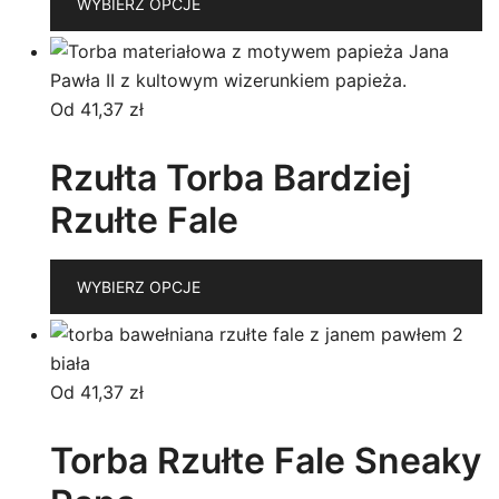
WYBIERZ OPCJE
p
m
wi
w
Od
41,37
zł
O
m
Rzułta Torba Bardziej
w
Rzułte Fale
n
st
T
p
WYBIERZ OPCJE
p
m
wi
w
Od
41,37
zł
O
m
Torba Rzułte Fale Sneaky
w