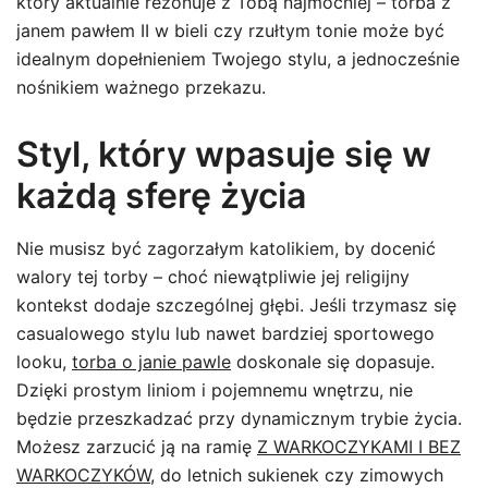
który aktualnie rezonuje z Tobą najmocniej – torba z
janem pawłem II w bieli czy rzułtym tonie może być
idealnym dopełnieniem Twojego stylu, a jednocześnie
nośnikiem ważnego przekazu.
Styl, który wpasuje się w
każdą sferę życia
Nie musisz być zagorzałym katolikiem, by docenić
walory tej torby – choć niewątpliwie jej religijny
kontekst dodaje szczególnej głębi. Jeśli trzymasz się
casualowego stylu lub nawet bardziej sportowego
looku,
torba o janie pawle
doskonale się dopasuje.
Dzięki prostym liniom i pojemnemu wnętrzu, nie
będzie przeszkadzać przy dynamicznym trybie życia.
Możesz zarzucić ją na ramię
Z WARKOCZYKAMI I BEZ
WARKOCZYKÓW
, do letnich sukienek czy zimowych