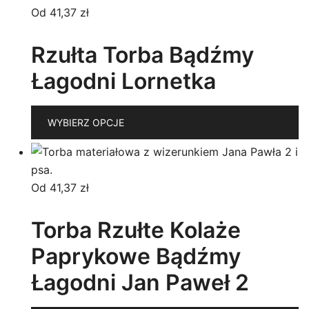
p
wiel
Od
41,37
zł
wari
Opc
Rzułta Torba Bądźmy
moż
Łagodni Lornetka
wyb
na
T
stro
WYBIERZ OPCJE
p
prod
m
wi
w
Od
41,37
zł
O
m
Torba Rzułte Kolaże
w
Paprykowe Bądźmy
n
st
Łagodni Jan Paweł 2
p