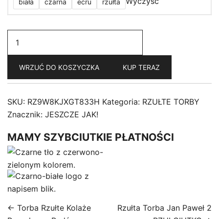
Wyczyść
biała
czarna
ecru
rzułta
ilość
Rzułty®
Torba
WRZUĆ DO KOSZYCZKA
KUP TERAZ
Jan
Paweł
2
SKU:
RZ9W8KJXGT833H
Kategoria:
RZUŁTE TORBY
JESZCZE
Znacznik:
JESZCZE JAK!
JAK!
MAMY SZYBCIUTKIE PŁATNOŚCI
← Torba Rzułte Kolaże
Rzułta Torba Jan Paweł 2