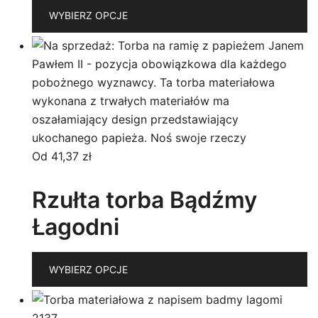
T
WYBIERZ OPCJE
p
m
wi
w
O
m
w
n
Od
41,37
zł
st
p
Rzułta torba Bądźmy
Łagodni
T
WYBIERZ OPCJE
p
m
wi