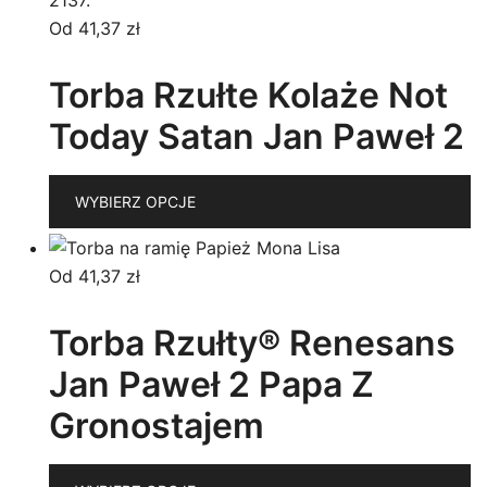
w
Od
41,37
zł
O
m
Torba Rzułte Kolaże Not
w
Today Satan Jan Paweł 2
n
st
T
p
WYBIERZ OPCJE
p
m
wi
Od
41,37
zł
w
O
Torba Rzułty® Renesans
m
Jan Paweł 2 Papa Z
w
n
Gronostajem
st
p
T