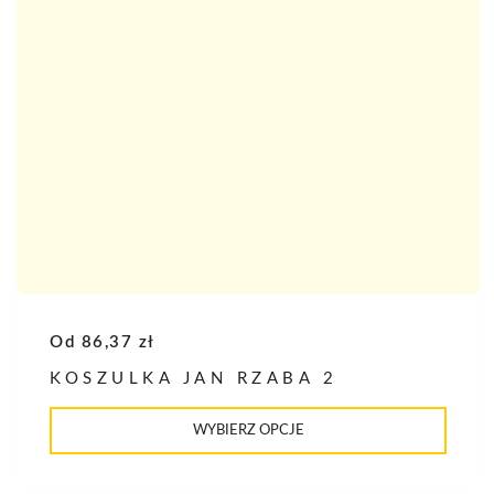
Od
86,37
zł
KOSZULKA JAN RZABA 2
Ten
produkt
WYBIERZ OPCJE
ma
wiele
wariantów.