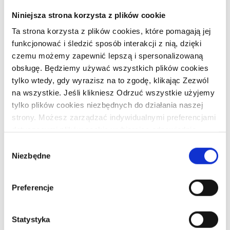
Niniejsza strona korzysta z plików cookie
Ta strona korzysta z plików cookies, które pomagają jej
funkcjonować i śledzić sposób interakcji z nią, dzięki
czemu możemy zapewnić lepszą i spersonalizowaną
obsługę. Będziemy używać wszystkich plików cookies
tylko wtedy, gdy wyrazisz na to zgodę, klikając Zezwól
na wszystkie. Jeśli klikniesz Odrzuć wszystkie użyjemy
Od
86,37
zł
tylko plików cookies niezbędnych do działania naszej
KOSZULKA O PANIE KTO TU
strony. Możesz zarządzać indywidualnymi preferencjami
PANU TAK ODJANIEPAWLIŁ!?
dotyczącymi plików cookie wybierając odpowiednie
Ten
kategorie plików cookie a następnie klikając na Zezwól
Wybór
produkt
WYBIERZ OPCJE
na wybrane.
Niezbędne
ma
zgody
wiele
wariantów.
Opcje
Preferencje
można
wybrać
na
stronie
Statystyka
produktu