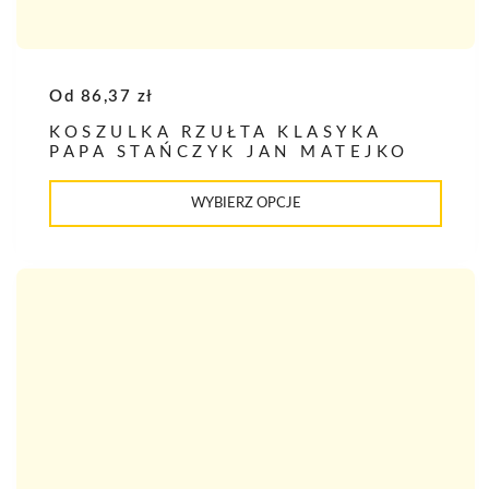
Od
86,37
zł
KOSZULKA RZUŁTA KLASYKA
PAPA STAŃCZYK JAN MATEJKO
Ten
produkt
WYBIERZ OPCJE
ma
wiele
wariantów.
Opcje
można
wybrać
na
stronie
produktu