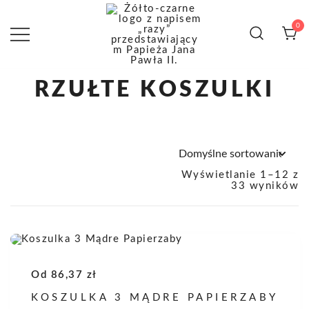
Przejdź
do
treści
0
NAJBARDZIEJ RZUŁTY ZE
Rzulty – z miłości do
RZUŁTE KOSZULKI
WSZYSTKICH RZUŁTYCH
JP2
Wyświetlanie 1–12 z
33 wyników
Od
86,37
zł
KOSZULKA 3 MĄDRE PAPIERZABY