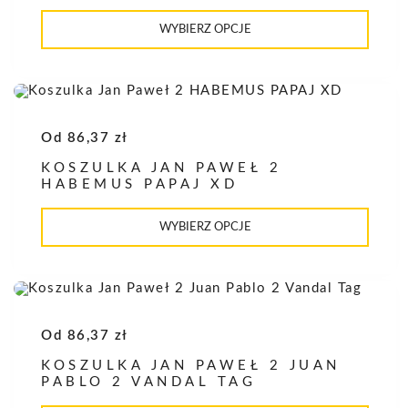
Ten
produkt
WYBIERZ OPCJE
ma
wiele
wariantów.
Opcje
można
wybrać
na
Od
86,37
zł
stronie
produktu
KOSZULKA JAN PAWEŁ 2
HABEMUS PAPAJ XD
Ten
produkt
WYBIERZ OPCJE
ma
wiele
wariantów.
Opcje
można
wybrać
na
Od
86,37
zł
stronie
produktu
KOSZULKA JAN PAWEŁ 2 JUAN
PABLO 2 VANDAL TAG