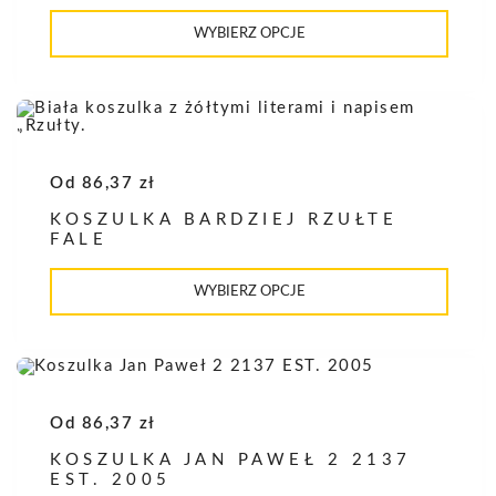
Ten
produkt
WYBIERZ OPCJE
ma
wiele
wariantów.
Opcje
można
wybrać
na
stronie
Od
86,37
zł
produktu
KOSZULKA BARDZIEJ RZUŁTE
FALE
Ten
produkt
WYBIERZ OPCJE
ma
wiele
wariantów.
Opcje
można
wybrać
na
Od
86,37
zł
stronie
produktu
KOSZULKA JAN PAWEŁ 2 2137
EST. 2005