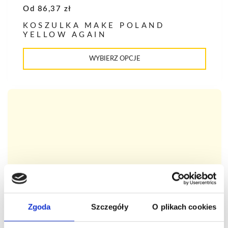
Od
86,37
zł
KOSZULKA MAKE POLAND
YELLOW AGAIN
Ten
produkt
WYBIERZ OPCJE
ma
wiele
wariantów.
Opcje
można
wybrać
na
stronie
produktu
Zgoda
Szczegóły
O plikach cookies