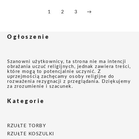
można
wybrać
1
2
3
→
na
stronie
produktu
Ogłoszenie
Szanowni użytkownicy, ta strona nie ma intencji
obrażania uczuć religijnych, jednak zawiera treści,
które mogą to potencjalnie uczynić. Z
uprzejmością zachęcamy osoby religijne do
rozważenia rezygnacji z przeglądania. Dziękujemy
za zrozumienie i szacunek.
Kategorie
RZUŁTE TORBY
RZUŁTE KOSZULKI