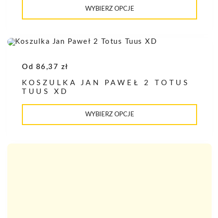
Ten
produkt
WYBIERZ OPCJE
ma
wiele
wariantów.
Opcje
można
wybrać
na
Od
86,37
zł
stronie
produktu
KOSZULKA JAN PAWEŁ 2 TOTUS
TUUS XD
Ten
produkt
WYBIERZ OPCJE
ma
wiele
wariantów.
Opcje
można
wybrać
na
stronie
produktu