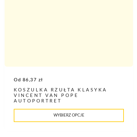
Od
86,37
zł
KOSZULKA RZUŁTA KLASYKA
VINCENT VAN POPE
AUTOPORTRET
Ten
produkt
WYBIERZ OPCJE
ma
wiele
wariantów.
Opcje