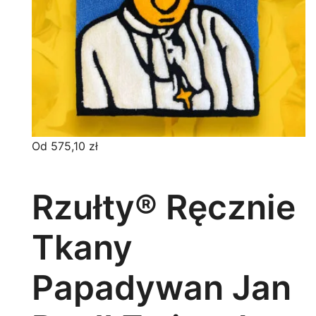
Od
575,10
zł
Rzułty® Ręcznie
Tkany
Papadywan Jan