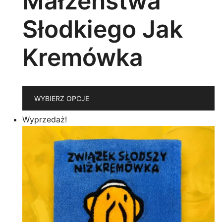
Małżeństwa
Słodkiego Jak
Kremówka
T
WYBIERZ OPCJE
p
m
Wyprzedaż!
wi
w
O
m
w
n
st
p