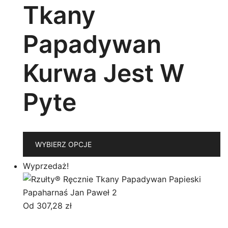
Tkany
p
Papadywan
Kurwa Jest W
Pyte
T
WYBIERZ OPCJE
p
m
Wyprzedaż!
wi
w
O
Od
307,28
zł
m