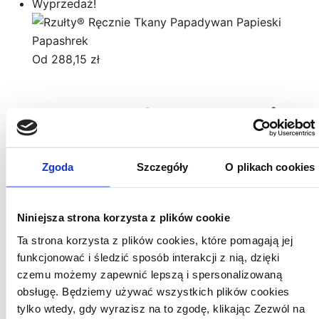
m
Wyprzedaż!
wi
w
O
Od
288,15
zł
m
w
Rzułty® Ręcznie
n
st
Tkany
p
Zgoda
Szczegóły
O plikach cookies
Papadywan
Niniejsza strona korzysta z plików cookie
Papieski
Ta strona korzysta z plików cookies, które pomagają jej
funkcjonować i śledzić sposób interakcji z nią, dzięki
Papashrek
czemu możemy zapewnić lepszą i spersonalizowaną
obsługę. Będziemy używać wszystkich plików cookies
tylko wtedy, gdy wyrazisz na to zgodę, klikając Zezwól na