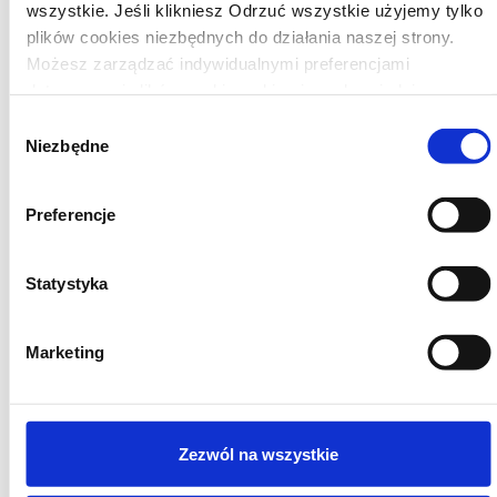
wszystkie. Jeśli klikniesz Odrzuć wszystkie użyjemy tylko
T
WYBIERZ OPCJE
plików cookies niezbędnych do działania naszej strony.
p
Możesz zarządzać indywidualnymi preferencjami
m
Wyprzedaż!
dotyczącymi plików cookie wybierając odpowiednie
wi
kategorie plików cookie a następnie klikając na Zezwól na
Wybór
w
wybrane.
Niezbędne
zgody
O
Od
216,41
zł
m
Preferencje
w
Rzułty® Ręcznie
n
st
Statystyka
Tkany
p
Marketing
Papadywan
Papieski
Zezwól na wszystkie