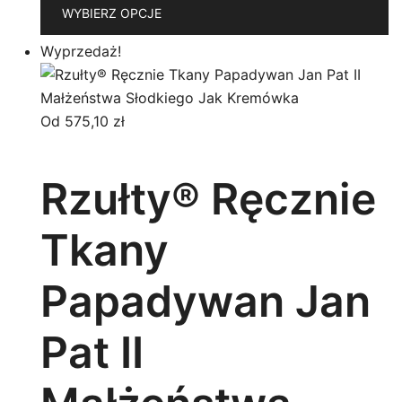
T
WYBIERZ OPCJE
p
m
Wyprzedaż!
wi
w
O
Od
575,10
zł
m
w
Rzułty® Ręcznie
n
st
Tkany
p
Papadywan Jan
Pat II