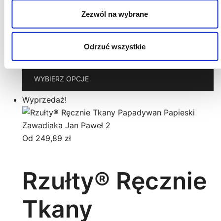
Papasłonko Jan
Zezwól na wybrane
Paweł 2
Odrzuć wszystkie
T
WYBIERZ OPCJE
p
m
Wyprzedaż!
wi
w
O
Od
249,89
zł
m
w
Rzułty® Ręcznie
n
st
Tkany
p