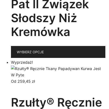
Pat II Związek
Słodszy Niż
Kremówka
T
WYBIERZ OPCJE
p
m
Wyprzedaż!
wi
w
O
Od
259,45
zł
m
w
Rzułty® Ręcznie
n
st