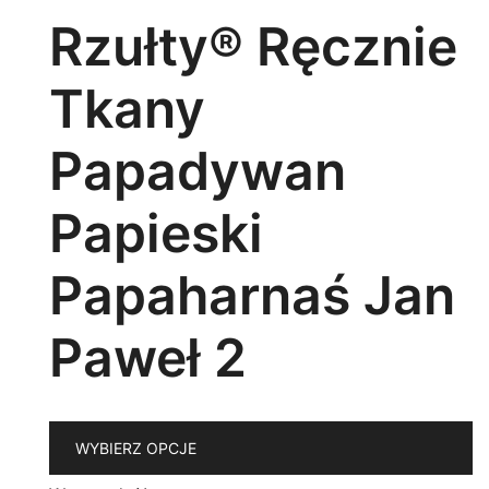
w
Rzułty® Ręcznie
n
st
Tkany
p
Papadywan
Papieski
Papaharnaś Jan
Paweł 2
T
WYBIERZ OPCJE
p