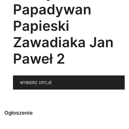
Papadywan
Papieski
Zawadiaka Jan
Paweł 2
T
WYBIERZ OPCJE
p
m
wi
w
Ogłoszenie
O
m