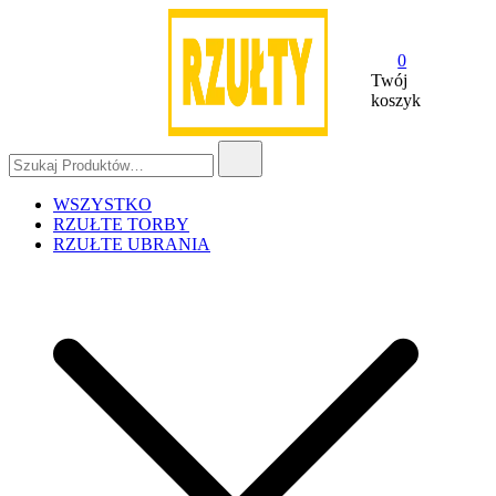
Przejdź
do
treści
0
Twój
koszyk
Szukaj:
Rzulty – z miłości do JP2
NAJBARDZIEJ RZUŁTY ZE
WSZYSTKICH RZUŁTYCH
WSZYSTKO
RZUŁTE TORBY
RZUŁTE UBRANIA