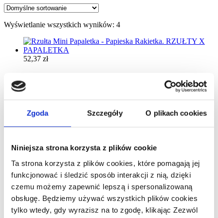
Wyświetlanie wszystkich wyników: 4
52,37
zł
Rzułta Mini Papaletka – Papieska
Rakietka. RZUŁTY X PAPALETKA
Dodaj do koszyczka
Kup Teraz
Zgoda
Szczegóły
O plikach cookies
64,37
zł
Niniejsza strona korzysta z plików cookie
Rzułta Papaletka – Papieska
Ta strona korzysta z plików cookies, które pomagają jej
Rakietka. RZUŁTY X PAPALETKA
funkcjonować i śledzić sposób interakcji z nią, dzięki
czemu możemy zapewnić lepszą i spersonalizowaną
NIE MA JUZ :(
obsługę. Będziemy używać wszystkich plików cookies
tylko wtedy, gdy wyrazisz na to zgodę, klikając Zezwól
45,37
zł